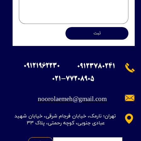
ثبت
09121962230
09123780241
​021-77208905
noorolaemeh@gmail.com
​تهران؛ نارمک، خیابان فرجام شرقی، خیابان شهید
عبادی جنوبی، کوچه رحمتی، پلاک ۳۳