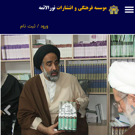
موسسه فرهنگی و انتشارات
نورالائمه
حساب کاربری من
ورود
/
ثبت نام
تغییر گذر واژه
سفارشات
خروج از حساب کاربری