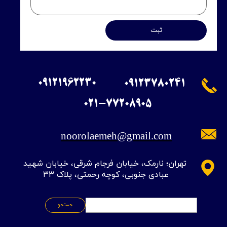
ثبت
09121962230
09123780241
​021-77208905
noorolaemeh@gmail.com
​تهران؛ نارمک، خیابان فرجام شرقی، خیابان شهید
عبادی جنوبی، کوچه رحمتی، پلاک ۳۳
جستجو