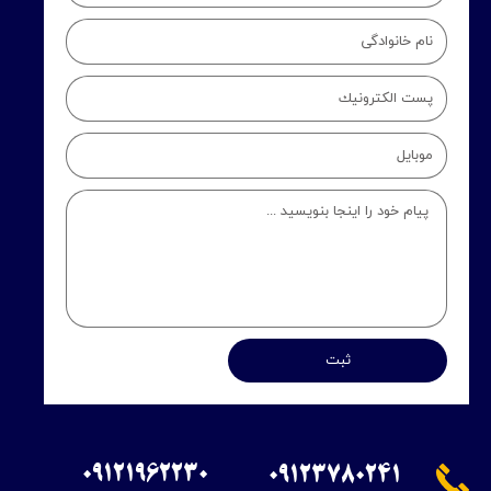
ثبت
09121962230
09123780241