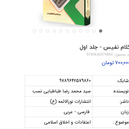
لام نفیس - جلد اول
 محصول: 9789642579860
۷۰۰,۰ تومان
شابک:
9789642579860
نویسنده:
سید محمد رضا طباطبایی نسب
ناشر:
انتشارات نورالائمه (ع)
زبان:
فارسی - عربی
موضوع :
اعتقادات و اخلاق اسلامی