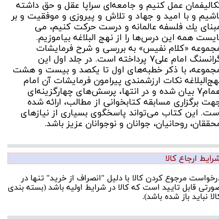
كاليفمان عمل كنيم و جامعه‌اى سراپا عقل و حق داشته
اشيم و با اميد و جهاد و تلاش و پيروزى و موفقيت و بر
بناى يك فلسفه عالمانه و درست حركت كنيم، مى
ايست همه اين درس‌ها را از نهج البلاغه بياموزيم.
جموعه «کلام نفیس» به بررسی و شرح فرمایشات
گرانسنگ امام علی7 پرداخته است. در جلد اول این
جموعه، با ذکر خطبه‌های اول تا یکصد و بیست و هشت
هج‌البلاغه نکات ارزشمندی پیرامون فرمایشات آن امام
همام7 بیان شده و در انتها، پرسش‌های چهارگزینه‌ای
هت برگزاری مسابقه کتابخوانی از مطالب، ارائه شده
ست. این كتاب می‌تواند پاسخگوی بسیاری از نیازهای
حققان، روحانیان، جوانان و نوجوانان عزیز باشد.
رایط ارجاع کالا
رخواست مرجوع کردن کالا با دلیل "انصراف از خرید" تنها در
ورتی قابل تایید است که کالا در شرایط اولیه باشد (بسته بندی
الا نباید باز شده باشد).