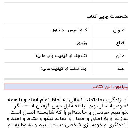
شخصات چاپی کتاب
عنوان
کلام نفیس - جلد اول
قطع
وزیری
متن
تک رنگ (با کیفیت چاپ عالی)
جلد
جلد سخت (با کیفیت عالی)
یرامون این کتاب
ك زندگى سعادتمند انسانى به لحاظ تمام ابعاد و با همه
صوصيات، از نهج البلاغه قابل درس گرفتن است. اگر
خواهيم خودمان و جامعه‌اى را كه شايسته انسان است
سازيم و به اخلاق و خصال و عقايد نيكو و نشاط و اميد و
ينده‌نگرى و خودسازى شخصى دست يابيم و به وظايف و