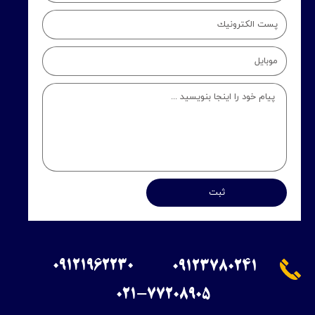
ثبت
09121962230
09123780241
​021-77208905