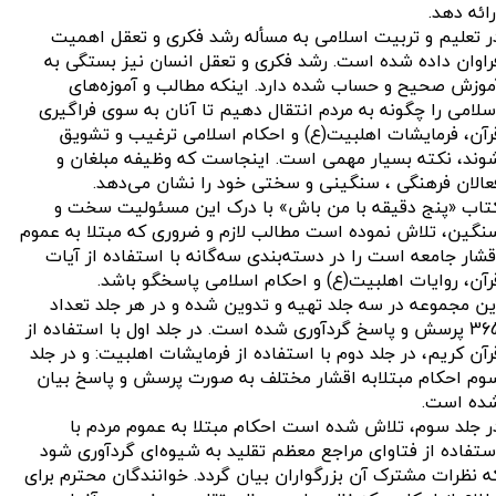
رائه دهد.
ر تعلیم و تربیت اسلامی به مسأله رشد فکری و تعقل اهمیت
راوان داده شده است. رشد فکری و تعقل انسان نیز بستگی به
موزش صحیح و حساب شده دارد. اینکه مطالب و آموزه‌های
سلامی را چگونه به مردم انتقال دهیم تا آنان به سوی فراگیری
رآن، فرمایشات اهلبیت(ع) و احکام اسلامی ترغیب و تشویق
وند، نکته بسیار مهمی است. اینجاست که وظیفه مبلغان و
عالان فرهنگی ، سنگینی و سختی خود را نشان می‌دهد.
تاب «پنج دقیقه با من باش» با درک این مسئولیت سخت و
نگین، تلاش نموده است مطالب لازم و ضروری که مبتلا به عموم
قشار جامعه است را در دسته‌بندی سه‌گانه با استفاده از آیات
رآن، روایات اهلبیت(ع) و احکام اسلامی پاسخگو باشد.
ین مجموعه در سه جلد تهیه و تدوین شده و در هر جلد تعداد
365 پرسش و پاسخ گردآوری شده است. در جلد اول با استفاده از
رآن کریم، در جلد دوم با استفاده از فرمایشات اهلبیت: و در جلد
وم احکام مبتلابه اقشار مختلف به صورت پرسش و پاسخ بیان
ده است.
ر جلد سوم، تلاش شده است احکام مبتلا به عموم مردم با
ستفاده از فتاوای مراجع معظم تقلید به شیوه‌ای گردآوری شود
ه نظرات مشترک آن بزرگواران بیان گردد. خوانندگان محترم برای