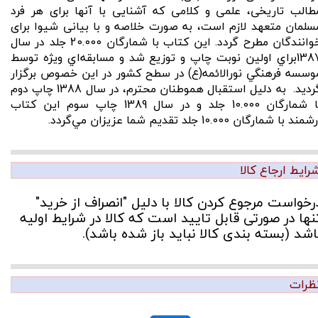
طالب تاریخی، علمی و كلامی كه آشنایی با آنها برای هر فرد
سلمان متعهد لازم است، به صورت خلاصه و با بیانی شیوا برای
خوانندگان مطرح گردد. اين كتاب با شمارگان 20.000 جلد در سال
1387براي اولين نوبت چاپ و توزيع شد و مسابقه‌اي ويژه توسط
وسسه فرهنگي نورالائمه(ع) در سطح كشور در اين خصوص برگزار
گرديد. به دليل استقبال هموطنان محترم، در سال 1388 چاپ دوم
با شمارگان 10.000 جلد و در سال 1389 چاپ سوم اين كتاب
مند با شمارگان 10.000 جلد تقديم شما عزيزان مي‌گردد.
رایط ارجاع کالا
رخواست مرجوع کردن کالا با دلیل "انصراف از خرید"
نها در صورتی قابل تایید است که کالا در شرایط اولیه
اشد (بسته بندی کالا نباید باز شده باشد).
ظرات