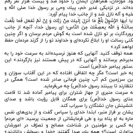
ود. مورّخان، همراهان ایشان را حدود صد و بیست هزار نفر رقم
ده‌اند. در نزدیكی غدیر خم، پیك وحی بر رسول خدا صلی الله و
لیه و آله نازل شد و از جانب خدا پیام آورد:
ا اَیهَا الرَّسُولُ بَلِّغْ مَا اُنزِلَ إلَیكَ مِنْ رَبِّكَ وَ إنْ لَمْ ‌تَفعَل فَما بَلَّغتَ
ِسالَتَهُ وَ اللهُ یعصِمُكَ مِنَ النّاسِ؛ ای رسول خدا، آنچه از جانب
روردگارت بر تو نازل شده است به گوش مردم برسان و اگر چنین
كنی رسالت او را ابلاغ نكرده‌ای و خداوند تو را از گزند مردمان حفظ
واهد كرد.»
همه توقف كنید. آنهایی كه هنوز نرسیده‌اند به سرعت خود را به
دیرخم برسانند و آنهایی كه در پیش هستند نيز بازگردند.» این
ستور پیامبر خدا(ص) است.
ه خبر است؟ مگر چه اتفاقی افتاده كه در این آفتاب سوزان و
ین سرزمین كم آب چنین فرمانی صادر شده است؟ همگی در
نتظارند تا ببینند رسول خدا(ص) چه می‌فرماید.
ه سرعت منبری از جهاز شتران برای پیامبر آماده شد تا قامت
عنای رسول خدا(ص) برای همگان قابل رؤیت باشد و صدای
لنشینش جان تشنگان را سیراب كند.
یشان بر فراز منبر، ابتدا خدای را سپاس گفت و از بدی‌های نفس
ماره به او پناه برد و طی فرمایشاتی از جمعیت پرسید: «ای مردم!
ه كسی بر مؤمنین در شناخت مصالح و تصرّف در امورشان
زاوارتر است؟» همه یك صدا گفتند: «خدا و رسولش داناترند.»