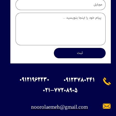
ثبت
09121962230
09123780241
​021-77208905
noorolaemeh@gmail.com