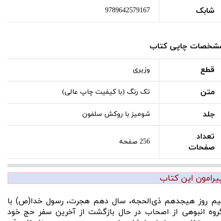
شابک
9789642579167
شخصات چاپی کتاب
قطع
وزیری
متن
تک رنگ (با کیفیت چاپ عالی)
جلد
شومیز با روکش سلفون
تعداد
256 صفحه
صفحات
یرامون این کتاب
یم روز هیجدهم ذی‌الحجه، سال دهم هجرت، رسول خدا(ص) با
روه انبوهی از اصحاب در حال بازگشت از آخرین سفر حج خود