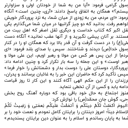
سول گرامی فرمود: «آیا من به شما از خودتان اولی و سزاوارتر
یستم؟» همگان به اتفاق پاسخ دادند: «آری، چنین است.» آنگاه
رمود: «ای مردم، من به زودی از میان شما، به نزد پروردگار خویش
واهم رفت. بدانید كه دو چیز گرانبها در میان شما می‌گذارم. یكی
قل اكبر كه كتاب خداست و دیگری ثقل اصغر كه اهل بیت من
ستند. بر آنان پیشی نگیرید و از آنها عقب نمانید.» آنگاه دست
لی(ع) را در دست گرفت و آن قدر بالا برد كه همگان او را در كنار
سول خدا(ص) دیدند و شناختند. سپس با صدای بلند فرمود: «ای
ردم! از این پس هر كس من مولا و رهبر اویم، این علی مولا و
هبر اوست.» و این جمله را سه بار تكرار كرد و چنین ادامه داد:
پروردگارا، دوستان علی را دوست بدار و دشمنانش را خوار فرما.»
پس تأكید كرد كه حاضران این خبر را به غائبان برسانند و پدران،
رزندان را از این حكم الهی آگاه كنند و این كار تا روز قیامت
دامه یابد و كسی از آن تخطی ننماید.
نوز اجتماع به حال خود باقی بود كه دوباره آهنگ روح بخش
حی، گوش جان محمّد(ص) را نوازش كرد:‌
اَلیومَ اَكمَلتُ لَكُمْ دِینَكُم وَ أتمَمْتُ عَلَیكُم نِعمَتِی وَ رَضِیتُ لَكُمُ
لاِسلامَ دِیناً؛ امروز دینتان را برایتان كامل نمودم و نعمت خود را بر
ما به پایان رساندم و اسلام را به عنوان دین برایتان پسندیدم.»