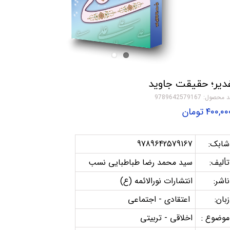
دیر؛ حقیقت جاوید
 محصول: 9789642579167
۴۰۰,۰ تومان
شابک:
9789642579167
تألیف:
سید محمد رضا طباطبایی نسب
ناشر:
انتشارات نورالائمه (ع)
زبان:
اعتقادی - اجتماعی
موضوع :
اخلاقی - تربیتی