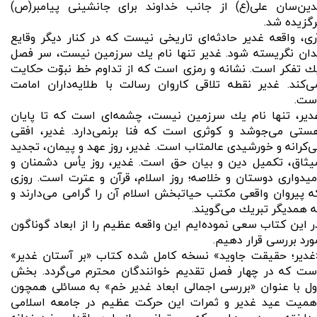
دین‌سان علی(ع) از جانب خداوند برای جانشینی پیامبر(ص)
رگزیده شد.
ری، واقعه غدیر حادثه‌اى تاریخى نیست كه در كنار دیگر وقایع
دان نگریسته شود. غدیر تنها نام یك سرزمین نیست، سر فصل
ك تفكر است. نشانه و رمزى است كه از تداوم خط نبوّت حكایت
ى‌كند. غدیر نقطه تلاقى كاروان رسالت با طلایه‌داران امامت
ست.
دیر، تنها نام یك سرزمین نیست، چشمه‌اى است كه تا پایان
ستى مى‌جوشد و كوثرى است كه فنا برنمى‌دارد. غدیر، افقى
ى‌كرانه و خورشیدى عالمتاب است. غدیر، روز عهد و پیمان، تجدید
یثاق، تكمیل دین و بیان حق است. غدیر، روز یأس دشمنان و
میدوارى دوستان و خلاصه؛ روز اسلام، قرآن و عترت است. روزى
ه پیروان واقعى مكتب حیات‏بخش اسلام آن را گرامى مى‌دارند و
ه همدیگر تبریك مى‌‏گویند.
ر این كتاب سعی نموده‌ایم این واقعه عظیم را از ابعاد گوناگون
ورد بررسی قرار دهیم.
غدير؛ حقيقت جاويد» نسخه كامل شده كتاب «بر آستان غدير»
ست كه در چهار فصل تقدیم خوانندگان محترم می‌گردد. بخش
ول با عنوان «بررسی اجمالی ابعاد غدیر خم» به مسائلی همچون
همیت عید غدیر و ثمرات این حركت عظیم در جامعه اسلامی