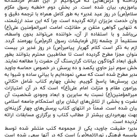
رداخته و درس‌هایی كه می‌توانیم از این اقدام خردمندانه
یاموزیم، بیان شده است. در بخش دوم «خطبه رسول مكرّم
سلام(ص) در روز عید غدیر» به طور كامل همراه با ترجمه دقیق و
وان خدمت عزیزان ارائه گردیده است. چرا كه این سند ارزشمند،
ه تنهایی گواهی متقن بر حقانیّت امامت امیرالمؤمنین علی(ع)
ی‌باشد و با استفاده از آن، خواننده می‌تواند بدون واسطه،
ستقیماً از چشمه زلال فرمایشات رسول اكرم(ص) بهره‌مند گردد.
ازم به ذكر است كلام گهربار پیامبر(ص) در روز غدیر در بیست
نوان مجزا مطرح گردیده است تا مخاطبین محترم بتوانند بطور
قیق ابعاد گوناگون بیانات گران‌سنگ آن حضرت را مطالعه نمایند.
خش سوم نیز حاوي يكصد و ده پرسش در خصوص حماسه جاويد
دير مطرح شده است كه سعي نموده‌ايم با بياني ساده و شيوا به
ين پرسش‌ها پاسخ گوييم. بخش چهارم كتاب شامل «نكاتي
یرامون مقام و منزلت امام علی(ع)» است كه در آن امتیازات
میرالمؤمنین(ع) نسبت به سایرین و ابعاد وجودی شخصیت آن
ضرت و بخشی از تلاش‌های ایشان برای استحكام جامعه اسلامی
یان شده است. ضمناً در انتهای كتاب پرسش‌های چهار گزینه‌ای
هت بهره‌برداری بیشتر از مطالب كتاب و برگزاري مسابقات ارائه
ردیده است.
دير؛ حقيقت جاويد، یكی از مجموعه كتب منتشر شده توسط
ؤسسه فرهنگی نورالائمه(ص) است كه در آنها سعی شده است