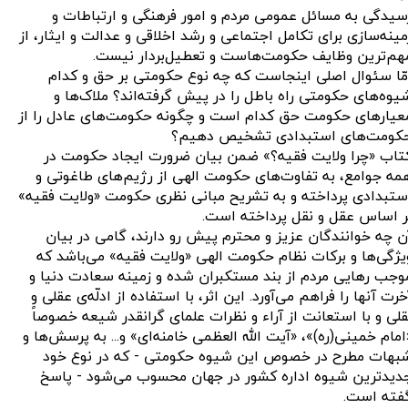
سیدگی به مسائل عمومی مردم و امور فرهنگی و ارتباطات و
مینه‌سازی برای تکامل اجتماعی و رشد اخلاقی و عدالت و ایثار، از
هم‌ترین وظایف حکومت‌هاست و تعطیل‌بردار نیست.
مّا سئوال اصلی اینجاست که چه نوع حکومتی بر حق و کدام
یوه‌های حکومتی راه باطل را در پیش گرفته‌اند؟ ملاک‌ها و
عیارهای حکومت حق کدام است و چگونه حکومت‌های عادل را از
کومت‌های استبدادی تشخیص دهیم؟
تاب «چرا ولایت فقیه؟» ضمن بیان ضرورت ایجاد حکومت در
مه جوامع، به تفاوت‌های حکومت الهی از رژیم‌های طاغوتی و
ستبدادی پرداخته و به تشریح مبانی نظری حکومت «ولایت فقیه»
ر اساس عقل و نقل پرداخته است.
ن چه خوانندگان عزیز و محترم پیش رو دارند، گامی در بیان
یژگی‌ها و برکات نظام حکومت الهی «ولایت فقیه» می‌باشد که
وجب رهایی مردم از بند مستکبران شده و زمینه سعادت دنیا و
خرت آنها را فراهم می‌آورد. این اثر، با استفاده از ادلّه‌ی عقلی و
قلی و با استعانت از آراء و نظرات علمای گرانقدر شیعه خصوصاً
امام خمینی(ره)»، «آیت الله العظمی خامنه‌ای» و... به پرسش‌ها و
بهات مطرح در خصوص این شیوه حکومتی - که در نوع خود
دیدترین شیوه اداره کشور در جهان محسوب می‌شود - پاسخ
فته است.