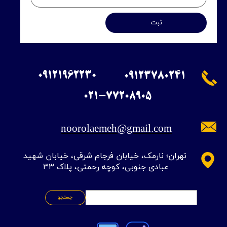
ثبت
09121962230
09123780241
​021-77208905
noorolaemeh@gmail.com
​تهران؛ نارمک، خیابان فرجام شرقی، خیابان شهید
عبادی جنوبی، کوچه رحمتی، پلاک ۳۳
جستجو