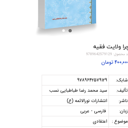
را ولایت فقیه
 محصول: 9789642579129
۴۰۰,۰ تومان
شابک:
9789642579129
تألیف:
سید محمد رضا طباطبایی نسب
ناشر:
انتشارات نورالائمه (ع)
زبان:
فارسی - عربی
موضوع :
اعتقادی