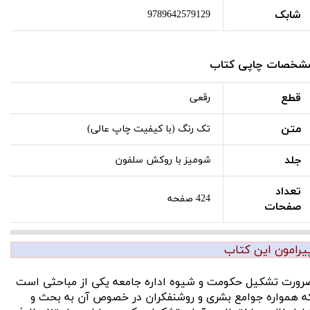
شابک
9789642579129
شخصات چاپی کتاب
قطع
رقعی
متن
تک رنگ (با کیفیت چاپ عالی)
جلد
شومیز با روکش سلفون
تعداد
424 صفحه
صفحات
یرامون این کتاب
رورت تشکیل حکومت و شیوه اداره جامعه یکی از مباحثی است
ه همواره جوامع بشری و روشنفکران در خصوص آن به بحث و