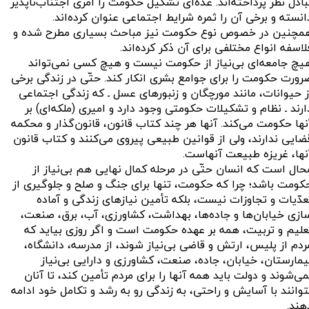
بادل نظر پرداخته‌اند. عدّه‌ای تشکیل حکومت را امری اجتناب‌ناپذیر
انسته و برخی آن را ثمره شرایط اجتماعی عنوان کرده‌اند.
مچنین در خصوص نوع حکومت نیز مباحث بسیاری مطرح شده و
لاسفه انواع مختلفی برای آن ذکر کرده‌اند.
یچ جامعه‌ای بی‌نیاز از حکومت نیست و هیچ کسی نمی‌تواند
رورت حکومت را برای جوامع بشری انکار کند. حتّی در زندگی برخی
ز حیوانات، مانند مورچگان و زنبورهای عسل ـ که زندگی اجتماعی
ارند ـ نظام و تشکیلات حکومتی وجود دارد و امیری (ملکه‌ای) بر
نها حکومت می‌کند. آنها هر چند کتاب قانون، قانون‌گذار و محکمه
ضایی ندارند، ولی از قوانین طبیعی پیروی می‌کنند و کتاب قانون
نها، غریزه طبیعت آنهاست.
حال است که انسان حتّی در مرحله کمال نهایی هم بی‌نیاز از
کومت باشد؛ چرا که حکومت، تنها برای جنگ و صلح و جلوگیری از
عدّیات و تجاوزات نیست، بلکه تأمین نیازهای زندگی و آماده
ازی خیابان‌ها و جاده‌ها، بهداشت، کشاورزی، آب، برق، صنعت،
علیم و تربیت، همه بر عهده حکومت است و اگر روزی بیاید که
ردم از پلیس، ارتش و قاضی بی‌نیاز شوند، از مدرسه، دانشگاه،
یمارستان، خیابان، جاده، صنعت، کشاورزی و دارایی بی‌نیاز
می‌شوند و دولت باید همه آنها را برای مردم تأمین کند، تا آنان
توانند با آسایش و راحتی، به زندگی رو به رشد و تکامل خود ادامه
هند.