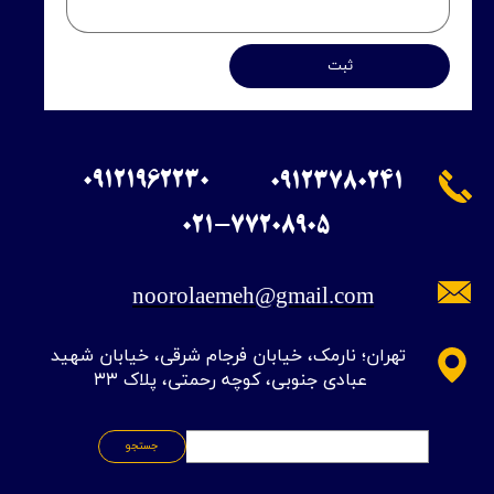
ثبت
09121962230
09123780241
​021-77208905
noorolaemeh@gmail.com
​تهران؛ نارمک، خیابان فرجام شرقی، خیابان شهید
عبادی جنوبی، کوچه رحمتی، پلاک ۳۳
جستجو