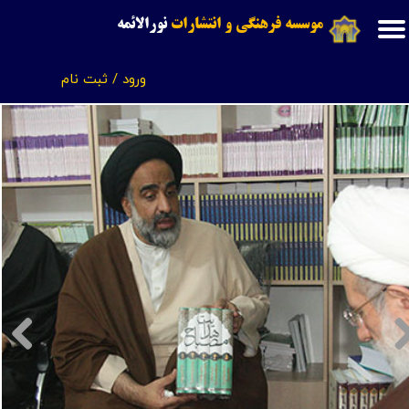
موسسه فرهنگی و انتشارات
نورالائمه
حساب کاربری من
ورود
/
ثبت نام
تغییر گذر واژه
سفارشات
خروج از حساب کاربری