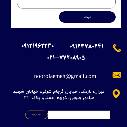
ثبت
09121962230
09123780241
​021-77208905
noorolaemeh@gmail.com
​تهران؛ نارمک، خیابان فرجام شرقی، خیابان شهید
عبادی جنوبی، کوچه رحمتی، پلاک ۳۳
جستجو