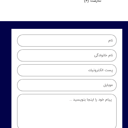
نگارشت
(۳)