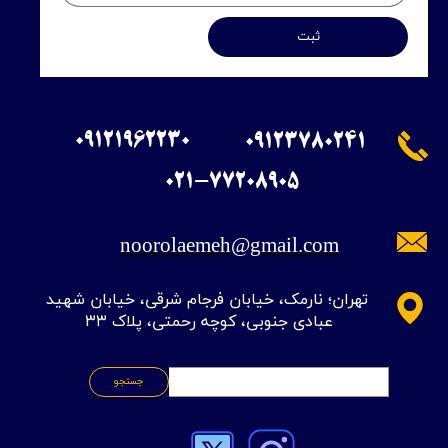
ثبت
09121962230
09123780241
​021-77208905
noorolaemeh@gmail.com
​تهران؛ نارمک، خیابان فرجام شرقی، خیابان شهید
عبادی جنوبی، کوچه رحمتی، پلاک ۳۳
جستجو