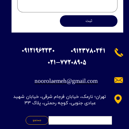
ثبت
09121962230
09123780241
​021-77208905
noorolaemeh@gmail.com
​تهران؛ نارمک، خیابان فرجام شرقی، خیابان شهید
عبادی جنوبی، کوچه رحمتی، پلاک ۳۳
جستجو