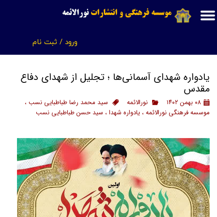
موسسه فرهنگی و انتشارات
نورالائمه
حساب کاربری من
ورود
/
ثبت نام
تغییر گذر واژه
سفارشات
یادواره شهدای آسمانی‌ها ؛ تجلیل از شهدای دفاع
خروج از حساب کاربری
مقدس
۰۸ بهمن ۱۴۰۲
نورالائمه
سید محمد رضا طباطبایی نسب
،
موسسه فرهنگی نورالائمه
،
یادواره شهدا
،
سید حسن طباطبایی نسب