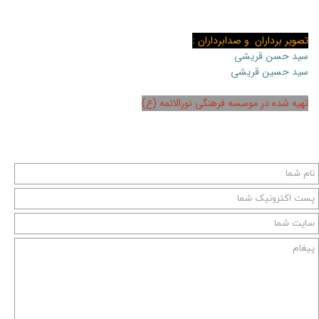
تصویر برداران و صدابرداران :
سید حسن قریشی
سید حسین قریشی
تهیه شده در موسسه فرهنگی نورالائمه (ع)