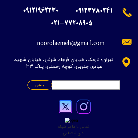
09121962230
09123780241
​021-77208905
noorolaemeh@gmail.com
​تهران؛ نارمک، خیابان فرجام شرقی، خیابان شهید
عبادی جنوبی، کوچه رحمتی، پلاک ۳۳
جستجو
تماس با ما در شبکه
های اجتماعی