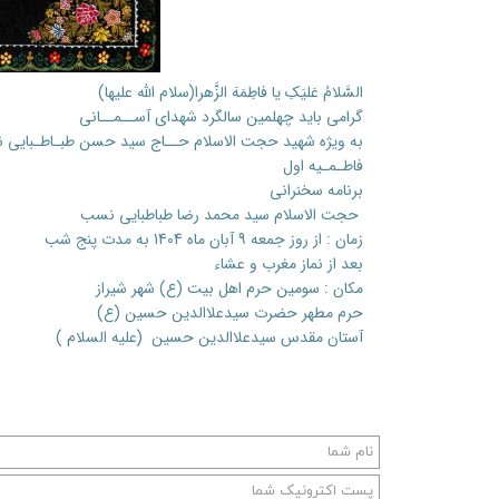
السَّلامُ عَلیَکِ یا فاطِمَهَ الزَّهرا(سلام الله علیها)
گرامی باید چهلمین سالگرد شهدای آســمــانی
به ویژه شهید حجت الاسلام حــاج سید حسن طبـاطـبایی
فاطـمـیه اول
برنامه سخنرانی
حجت الاسلام سید محمد رضا طباطبایی نسب
زمان : از روز جمعه 9 آبان ماه 1404 به مدت پنج شب
بعد از نماز مغرب و عشاء
مکان : سومین حرم اهل بیت (ع) شهر شیراز
حرم مطهر حضرت سیدعلاالدین حسین (ع)
آستان مقدس سیدعلاالدین حسین (علیه السلام )