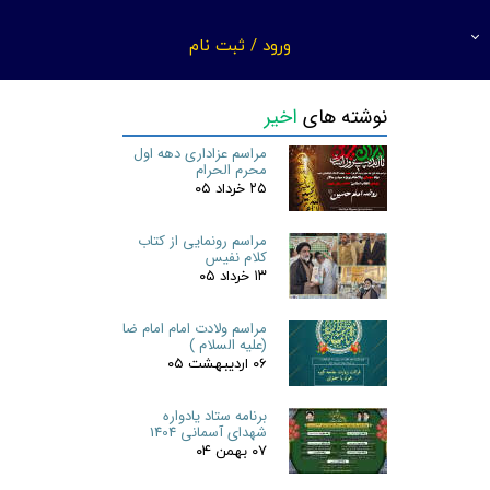
ورود
/
ثبت نام
حساب کاربری من
نوشته های
اخیر
تغییر گذر واژه
مراسم عزاداری دهه اول
سفارشات
محرم الحرام
سه
۲۵ خرداد ۰۵
خروج از حساب کاربری
مراسم رونمایی از کتاب
کلام نفیس
۱۳ خرداد ۰۵
مراسم ولادت امام امام ضا
(علیه السلام )
۰۶ اردیبهشت ۰۵
برنامه ستاد یادواره
شهدای آسمانی 1404
۰۷ بهمن ۰۴