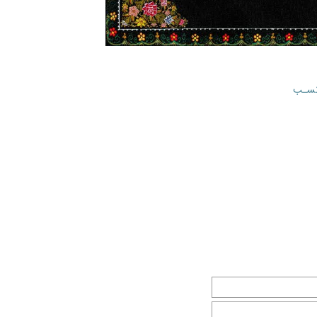
 نسـب