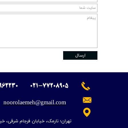
ارسال
962230
​021-77208905
noorolaemeh@gmail.com
​تهران؛ نارمک، خیابان فرجام شرقی، خی