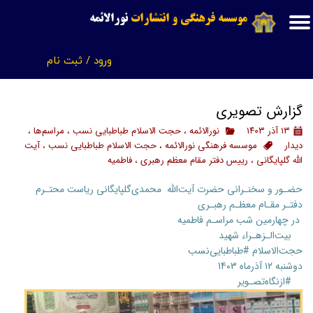
موسسه فرهنگی و انتشارات
نورالائمه
حساب کاربری من
ورود
/
ثبت نام
تغییر گذر واژه
سفارشات
گزارش تصویری
خروج از حساب کاربری
۱۳ آذر ۱۴۰۳
نورالائمه
،
حجت الاسلام طباطبایی نسب
،
مراسم‌ها
،
دیدار
موسسه فرهنگی نورالائمه
،
حجت الاسلام طباطبایی نسب
،
آیت
الله گلپایگانی
،
رییس دفتر مقام معظم رهبری
،
فاطمیه
حضـور و سخنـرانی حضرت آیت‌الله محمدی‌گلپایگانی ریاست محتـرم
دفتـر مقـام معظـم رهبـری
در چهارمین شب مراسـم فاطمیه
بیت‌الـزهـراء شهید
حجت‌الاسلام #طباطبایی‌نسب
دوشنبه ۱۲ آذرماه 1403
#ازنگاه‌تصـویر