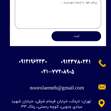
ثبت
09121962230
09123780241
​021-77208905
noorolaemeh@gmail.com
​تهران؛ نارمک، خیابان فرجام شرقی، خیابان شهید
عبادی جنوبی، کوچه رحمتی، پلاک ۳۳